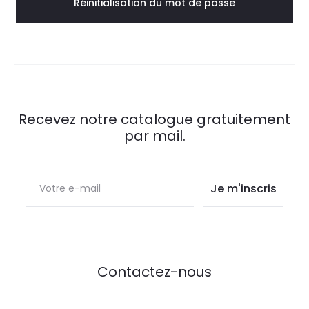
p
Réinitialisation du mot de passe
a
s
s
Recevez notre catalogue gratuitement
e
par mail.
p
e
r
d
Contactez-nous
u