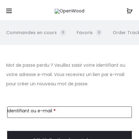
Un projet, une question ? Contactez-nous
par mail
,
Cl
par sms ou par téléphone au : 06 61 20 12 88
r
Commandes en cours
Favoris
Order Trac
0
0
M
Mot de passe perdu ? Veuillez saisir votre identifiant ou
votre adresse e-mail. Vous recevrez un lien par e-mail
o
pour créer un nouveau mot de passe.
t
d
Obligatoire
Identifiant ou e-mail
*
e