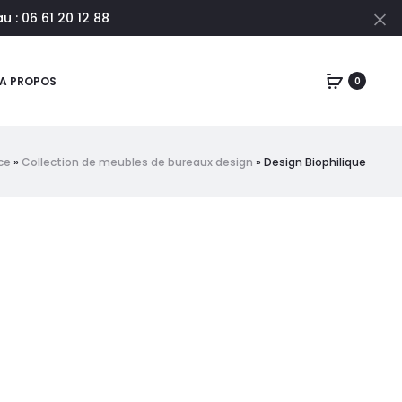
 : 06 61 20 12 88
Cl
A PROPOS
0
ce
»
Collection de meubles de bureaux design
»
Design Biophilique