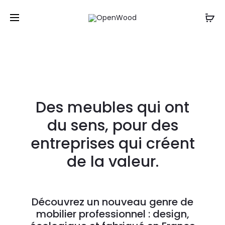
Un projet, une question ? Contactez-nous
par mail
,
Cl
par sms ou par téléphone au : 06 61 20 12 88
r
Des meubles qui ont
du sens, pour des
entreprises qui créent
de la valeur.
Découvrez un nouveau genre de
mobilier professionnel : design,