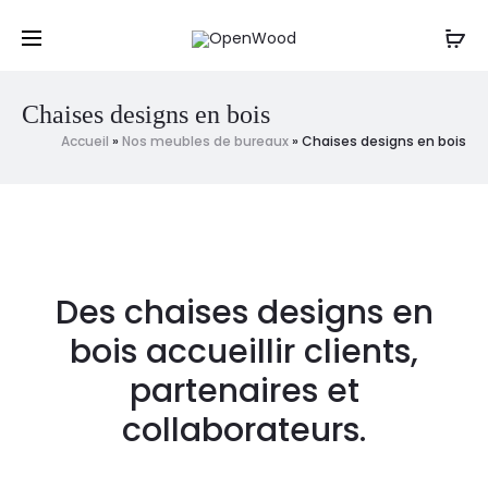
Un projet, une question ? Contactez-nous
par mail
,
Cl
par sms ou par téléphone au : 06 61 20 12 88
r
Chaises designs en bois
Accueil
»
Nos meubles de bureaux
»
Chaises designs en bois
Des chaises designs en
bois accueillir clients,
partenaires et
collaborateurs.