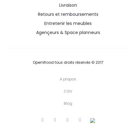
Livraison
Retours et remboursements
Entretenir les meubles
Agençeurs & Space planneurs
OpenWood tous droits réservés © 2017
A propos
CGV
Blog
T
F
P
I
w
a
i
n
i
c
n
s
t
e
t
t