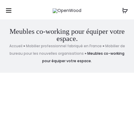
Un projet, une question ? Contactez-nous
par mail
,
Cl
par sms ou par téléphone au : 06 61 20 12 88
r
Meubles co-working pour équiper votre
espace.
Accueil
»
Mobilier professionnel fabriqué en France
»
Mobilier de
bureau pour les nouvelles organisations
»
Meubles co-working
pour équiper votre espace.