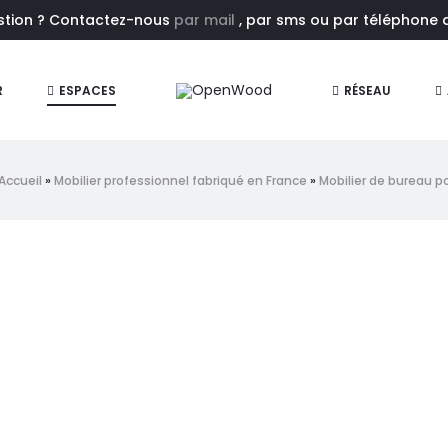
estion ? Contactez-nous
par mail
, par sms ou par téléphone au
R
ESPACES
RÉSEAU
Accueil
»
Mobilier professionnel fabriqué en France
»
Mobilier de bureau p