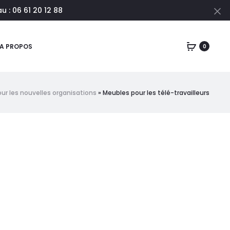
 : 06 61 20 12 88
Cl
A PROPOS
0
our les nouvelles organisations
»
Meubles pour les télé-travailleurs