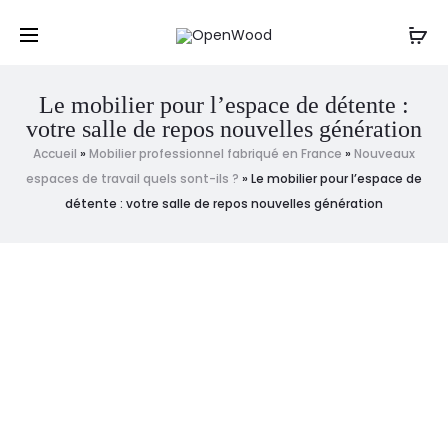
Un projet, une question ? Contactez-nous
par mail
,
Cl
par sms ou par téléphone au : 06 61 20 12 88
Le mobilier pour l’espace de détente :
votre salle de repos nouvelles génération
Accueil
»
Mobilier professionnel fabriqué en France
»
Nouveaux
espaces de travail quels sont-ils ?
»
Le mobilier pour l’espace de
détente : votre salle de repos nouvelles génération