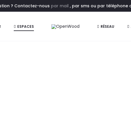
estion ? Contactez-nous
par mail
, par sms ou par téléphone au
R
ESPACES
RÉSEAU