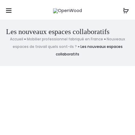
Un projet, une question ? Contactez-nous
par mail
,
Cl
par sms ou par téléphone au : 06 61 20 12 88
r
Les nouveaux espaces collaboratifs
Accueil
»
Mobilier professionnel fabriqué en France
»
Nouveaux
espaces de travail quels sont-ils ?
»
Les nouveaux espaces
collaboratifs