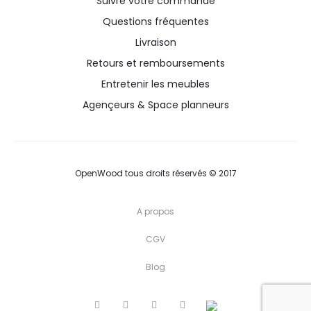
Suivre votre commande
Questions fréquentes
Livraison
Retours et remboursements
Entretenir les meubles
Agençeurs & Space planneurs
OpenWood tous droits réservés © 2017
A propos
CGV
Blog
T
F
P
I