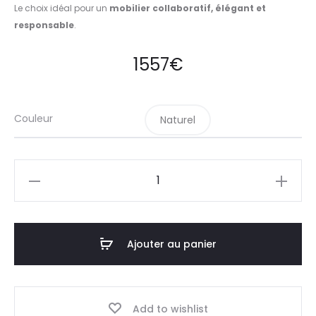
Le choix idéal pour un
mobilier collaboratif, élégant et
responsable
.
1557
€
Couleur
Naturel
quantité
de
Bureau
partagé
Ajouter au panier
confortable
Add to wishlist