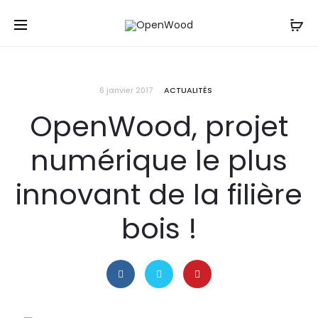
Un projet, une question ? Contactez-nous
par mail
,
Cl
par sms ou par téléphone au : 06 61 20 12 88
r
6 janvier 2017
ACTUALITÉS
OpenWood, projet
numérique le plus
innovant de la filière
bois !