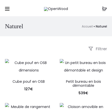
Un projet, une question ? Contactez-nous
par mail
,
Cl
par sms ou par téléphone au : 06 61 20 12 88
r
Naturel
Accueil
»
Naturel
Filtrer
Cube pouf en OSB
Petit bureau en bois
démontable
127
€
539
€