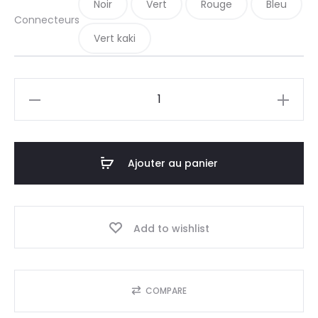
Noir
Vert
Rouge
Bleu
Connecteurs
Vert kaki
quantité
de
Cube
pouf
Ajouter au panier
en
OSB
Add to wishlist
COMPARE