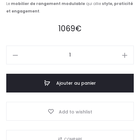
Le
mobilier de rangement modulable
qui allie
style, praticité
et engagement
.
1069
€
quantité
de
Bibliotheque
design
Ajouter au panier
en
bois
Add to wishlist
COMPARE