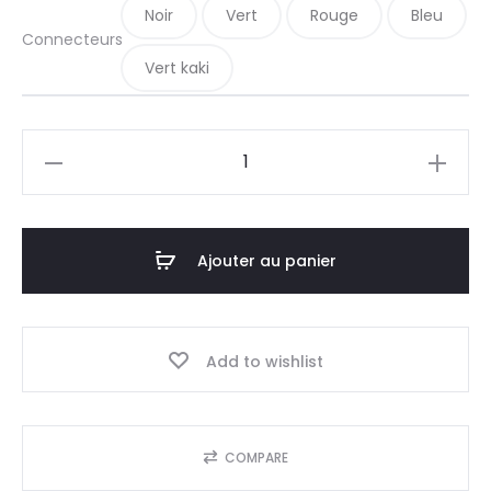
Noir
Vert
Rouge
Bleu
Connecteurs
Vert kaki
quantité
de
Étagère
en
Ajouter au panier
bois
modulable
et
Add to wishlist
design
COMPARE