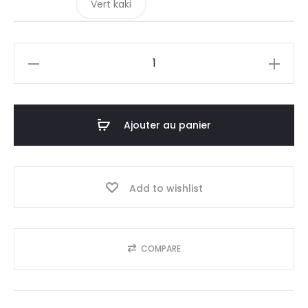
Vert kaki
quantité
de
Table
basse
Ajouter au panier
ronde
et
moderne
Add to wishlist
COMPARE