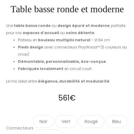
Table basse ronde et moderne
Une
table basse ronde
au
design épuré et moderne
, parfaite
pour vos
espaces d’accueil
ou
coins détente
.
Plateau en
bouleau multiplis naturel
– Ø 84 cm
Pieds design
avec connecteurs PlayWood™ (5 couleurs au
choix)
Démontable, personnalisable, éco-conçue
Fabriquée localement
en circuit court
Le mix idéal entre
élégance, durabilité et modularité
.
561
€
Noir
Vert
Rouge
Bleu
Connecteurs