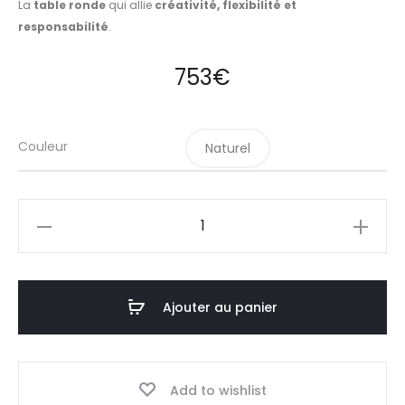
La
table ronde
qui allie
créativité, flexibilité et
responsabilité
.
753
€
Couleur
Naturel
quantité
de
Table
de
Ajouter au panier
réunion
ronde
Add to wishlist