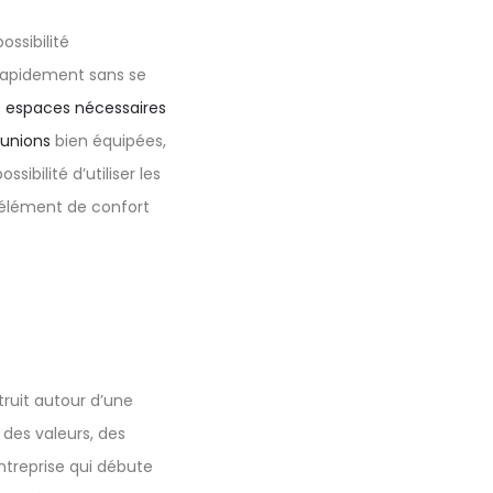
ssibilité
 rapidement sans se
s
espaces nécessaires
éunions
bien équipées,
ossibilité d’utiliser les
 élément de confort
truit autour d’une
 des valeurs, des
treprise qui débute