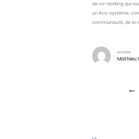
de co-working qui vou
un éco-système, const
communauté, de la ré
AUTHOR
Mathieu 
Navigatio
de
l’article