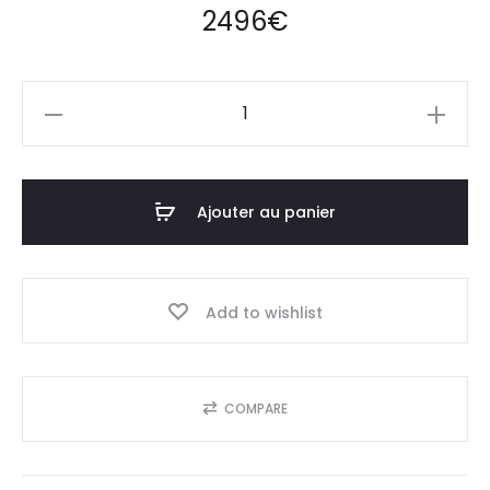
2496
€
quantité
de
Rangement
bureau
Ajouter au panier
avec
porte
Add to wishlist
COMPARE